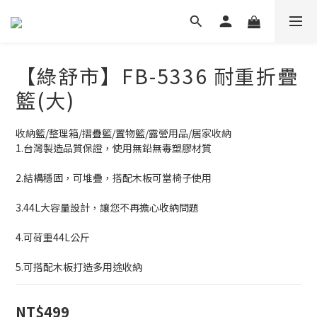
【綠舒市】FB-5336 耐重折疊
籃(大)
收納籃/整理箱/摺疊籃/置物籃/露營用品/居家收納
1.台灣製造品質保證，使用無鉛無毒塑膠材質
2.結構穩固，可堆疊，搭配木板可當椅子使用
3.44L大容量設計，讓您不再擔心收納問題
4.可荷重44L公斤
5.可搭配木板打造多用途收納
NT$499