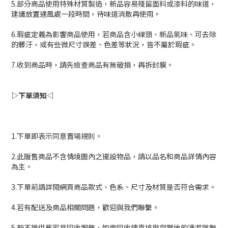
5.部分商品使用特殊材質製造，新品容易殘留面料或漆料的味道，
建議放置通風處一段時間，待味道消散再使用。
6.瑕疵定義為影響商品使用，若商品含小線頭、新品氣味、可去除
的髒汙，或有些微尺寸誤差、色差等狀況，皆不屬於瑕疵。
7.收到商品時，請先檢查商品有無破損，再拆封膜。
▷下單須知◁
1.下單即表示同意賣場規則。
2.此販售商品不含情境圖內之擺設物品，請以品名和商品詳情內容
為主。
3.下單前請詳閱網頁商品款式、色系、尺寸及材質是否符合需求。
4.若有配送及商品相關問題，歡迎與我們聯繫。
5.恕不提供舊家具回收服務，如需回收請直接與您當地的清潔隊聯