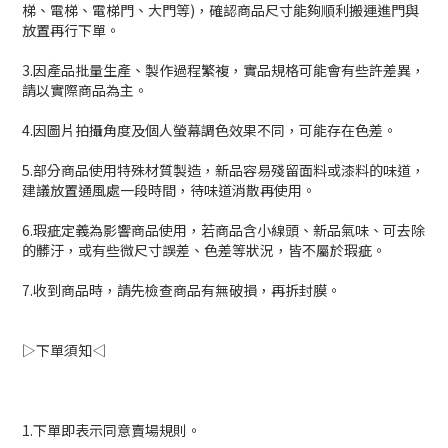
梯、電梯、電梯門、大門等)，確認商品尺寸能夠順利搬運進門與
放置再行下單。
3.因產品批量生產、製作過程繁複，實品規格可能會有些許差異，
請以實際商品為主。
4.因圖片拍攝角度及個人螢幕調色效果不同，可能存在色差。
5.部分商品使用特殊材質製造，新品容易殘留面料或漆料的味道，
建議放置通風處一段時間，待味道消散再使用。
6.瑕疵定義為影響商品使用，若商品含小線頭、新品氣味、可去除
的髒汙，或有些微尺寸誤差、色差等狀況，皆不屬於瑕疵。
7.收到商品時，請先檢查商品有無破損，再拆封膜。
▷下單須知◁
1.下單即表示同意賣場規則。