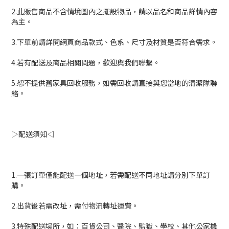
2.此販售商品不含情境圖內之擺設物品，請以品名和商品詳情內容
為主。
3.下單前請詳閱網頁商品款式、色系、尺寸及材質是否符合需求。
4.若有配送及商品相關問題，歡迎與我們聯繫。
5.恕不提供舊家具回收服務，如需回收請直接與您當地的清潔隊聯
絡。
▷配送須知◁
1.一張訂單僅能配送一個地址，若需配送不同地址請分別下單訂
購。
2.出貨後若需改址，需付物流轉址運費。
3.特殊配送場所，如：百貨公司、醫院、監獄、學校、其他公家機