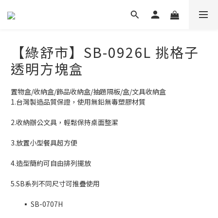
【綠舒市】SB-0926L 挑格子
透明方塊盒
置物盒/收納盒/飾品收納盒/抽題隔板/盒/文具收納盒
1.台灣製造品質保證，使用無鉛無毒塑膠材質
2.收納辦公文具，輕鬆保持桌面整潔
3.放置小型餐具超方便
4.造型簡約可自由排列擺放
5.SB系列不同尺寸可推疊使用
	▪️ SB-0707H