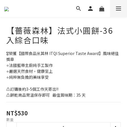
【薔薇森林】法式小圓餅-36
入綜合口味
🎖️榮獲【國際食品米其林 ITQI Superior Taste Award】風味絕佳
獎章
⭐法國藍帶主廚純手工製作
⭐嚴選天然食材，健康至上
⭐純粹無負擔的美味享受
⚠️訂購後約3-5個工作天寄出!!
⚠️餅乾商品常溫保存即可   最佳賞味期：35 天
NT$530
數量