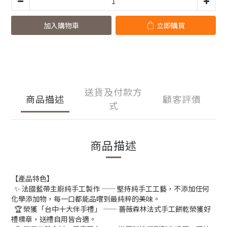
加入購物車
立即購買
送貨及付款方
商品描述
顧客評價
式
商品描述
【產品特色】
✨ 法國藍帶主廚純手工製作 —— 堅持純手工工藝，不添加任何
化學添加物，每一口都能品嚐到最純粹的美味。
🏆 榮獲「台中十大伴手禮」 —— 薔薇森林法式手工餅乾榮獲好
禮標章，送禮自用皆合適。