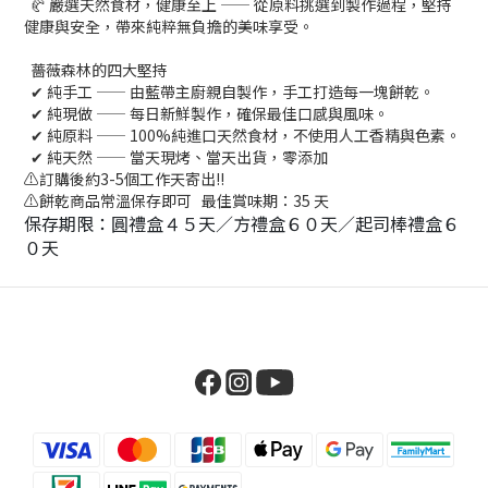
🥐 嚴選天然食材，健康至上 —— 從原料挑選到製作過程，堅持
健康與安全，帶來純粹無負擔的美味享受。
薔薇森林的四大堅持
✔ 純手工 —— 由藍帶主廚親自製作，手工打造每一塊餅乾。
✔ 純現做 —— 每日新鮮製作，確保最佳口感與風味。
✔ 純原料 —— 100%純進口天然食材，不使用人工香精與色素。
✔ 純天然 —— 當天現烤、當天出貨，零添加
⚠️訂購後約3-5個工作天寄出!!
⚠️餅乾商品常溫保存即可 最佳賞味期：35 天
保存期限：圓禮盒４５天／方禮盒６０天／
起司棒禮盒６
０天