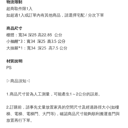
物流限制
超商取件限1入
如超過1入或訂單內有其他商品，請選擇宅配 / 分次下單
商品尺寸
櫃
體：寬34 深25 高22.85 公分
小抽屜*3：寬34 深25 高3.5 公分
大抽屜*1
：寬34 深25 高7.5 公分
材質說明
PS
▷商品須知◁
1.商品尺寸皆為人工測量，可能產生1～2公分的誤差。
2.訂購前，請事先丈量放置家具的空間尺寸及經過路徑大小(如樓
梯、電梯、電梯門、大門等)，確認商品尺寸能夠順利搬運進門與
放置再行下單。